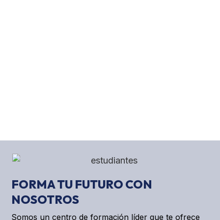
Centro de
Formación Élite
FORMA TU FUTURO CON
NOSOTROS
Formando personas y empresas desde 1998
Somos un centro de formación líder que te ofrece